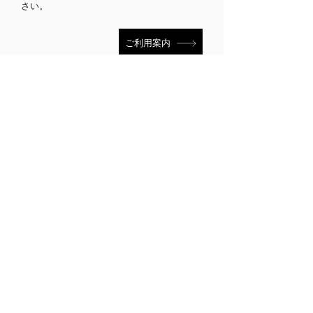
さい。
ご利用案内
STEP. 5
お支払い
「お支払い方法」の内容に従ってください。
期日までにお支払いの確認ができなかった場
合、自動キャンセルとなり、スタジオはご利
用いただけません。
お支払い方法